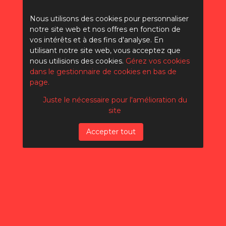
Nous utilisons des cookies pour personnaliser
Comment
notre site web et nos offres en fonction de
l’intelligence
vos intérêts et à des fins d'analyse. En
utilisant notre site web, vous acceptez que
artificielle remplace-t-
nous utilisions des cookies.
Gérez vos cookies
elle Google Analytics
dans le gestionnaire de cookies en bas de
page.
?
Juste le nécessaire pour l'amélioration du
site
Accepter tout