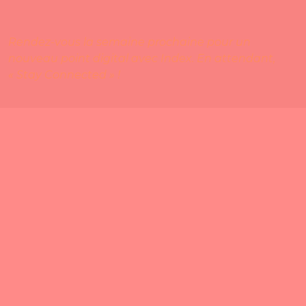
Rendez-vous la semaine prochaine pour un
nouveau point digital avec Index. En attendant,
« Stay Connected » !