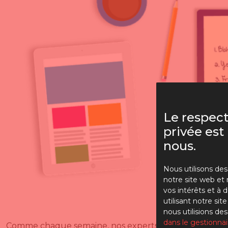
Le respect
privée est
nous.
Nous utilisons des
notre site web et 
vos intérêts et à d
utilisant notre si
nous utilisions des
dans le gestionna
Comme chaque semaine, nos experts se sont