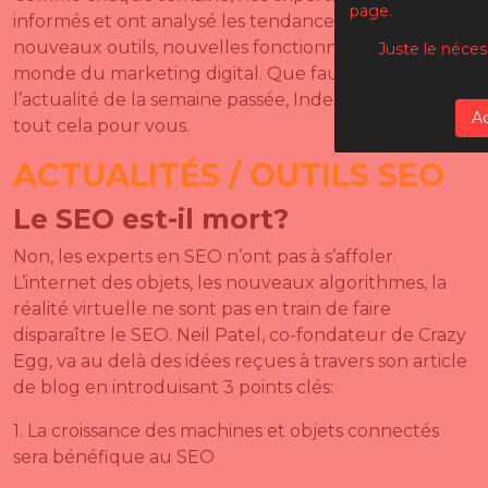
page.
informés et ont analysé les tendances, mises à jour,
nouveaux outils, nouvelles fonctionnalités du
Juste le néces
monde du marketing digital. Que faut-il retenir de
l’actualité de la semaine passée, Index décryptent
A
tout cela pour vous.
ACTUALITÉS / OUTILS SEO
Le SEO est-il mort?
Non, les experts en SEO n’ont pas à s’affoler.
L’internet des objets, les nouveaux algorithmes, la
réalité virtuelle ne sont pas en train de faire
disparaître le SEO. Neil Patel, co-fondateur de Crazy
Egg, va au delà des idées reçues à travers son article
de blog en introduisant 3 points clés:
1. La croissance des machines et objets connectés
sera bénéfique au SEO