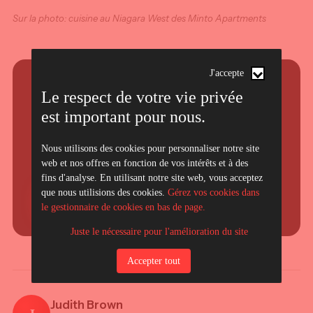
Sur la photo: cuisine au Niagara West des Minto Apartments
J'accepte
INDEX WEB MARKETING
Le respect de votre vie privée
Un projet en tête ?
est important pour nous.
Nos spécialistes vous aident à transformer votre
Nous utilisons des cookies pour personnaliser notre site
trafic en clients. Discutons de vos objectifs.
web et nos offres en fonction de vos intérêts et à des
fins d'analyse. En utilisant notre site web, vous acceptez
que nous utilisions des cookies.
Gérez vos cookies dans
Parlez à un expert
le gestionnaire de cookies en bas de page.
Juste le nécessaire pour l'amélioration du site
Accepter tout
Judith Brown