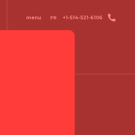
+1-514-521-6106
menu
FR