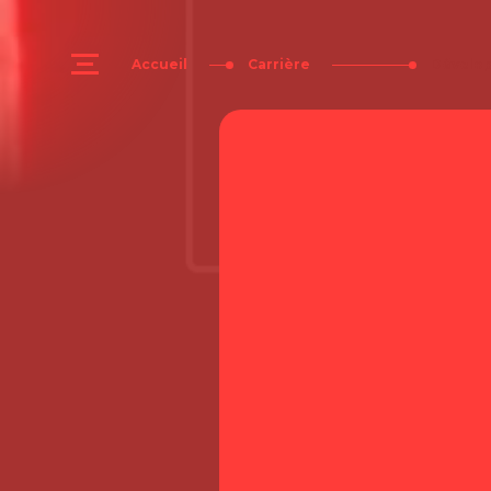
Accueil
Carrière
Dévelop