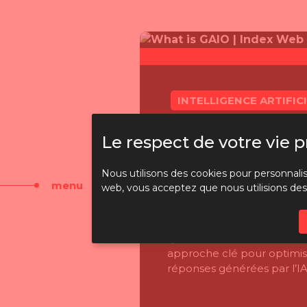
INTELLIGENCE ARTIFICIELLE
NOUVELLES
Qu’est-ce que le GAIO? Tout s
Le respect de votre vie 
sur l’optimisation par LLM
Nous utilisons des cookies pour personnalise
Dans cet article, nous mettons en avant Jeremy Easterb
menu
web, vous acceptez que nous utilisions des
Chef R&D chez Index, expert en intelligence artificielle. I
questions essentielles sur la GAIO (Generative AI Optimiza
approche clé pour optimiser la présence des entreprises
réponses générées par l’IA (ChatGPT, Perplexity, Gemini, e
publié