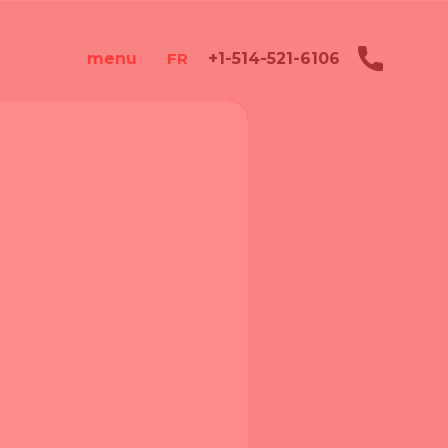
+1-514-521-6106
menu
FR